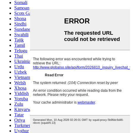
Somali
Samoan
Scots Gaelic
Shona
Sindhi
Sundanese
Swahili
Tajik
Tamil
Telugu
Thai
Ukrainian
Urdu
Uzbek
Vietnamese
Welsh
Xhosa
Yiddish
Yoruba
Zulu
Kinyarwanda
Tatar
Oriya
Turkmen
Uyghur