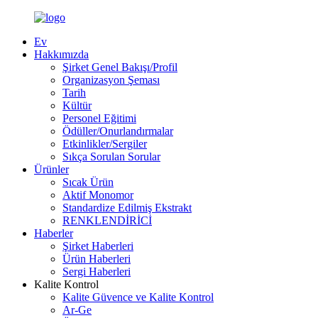
Ev
Hakkımızda
Şirket Genel Bakışı/Profil
Organizasyon Şeması
Tarih
Kültür
Personel Eğitimi
Ödüller/Onurlandırmalar
Etkinlikler/Sergiler
Sıkça Sorulan Sorular
Ürünler
Sıcak Ürün
Aktif Monomor
Standardize Edilmiş Ekstrakt
RENKLENDİRİCİ
Haberler
Şirket Haberleri
Ürün Haberleri
Sergi Haberleri
Kalite Kontrol
Kalite Güvence ve Kalite Kontrol
Ar-Ge