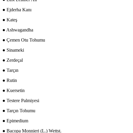
● Ejderha Kanı
● Kateş
● Ashwagandha
● Çemen Otu Tohumu
● Sinameki
● Zerdeçal
● Tarçın
● Rutin
● Kuersetin
● Testere Palmiyesi
● Tarçın Tohumu
● Epimedium
● Bacopa Monnieri (L.) Wettst.