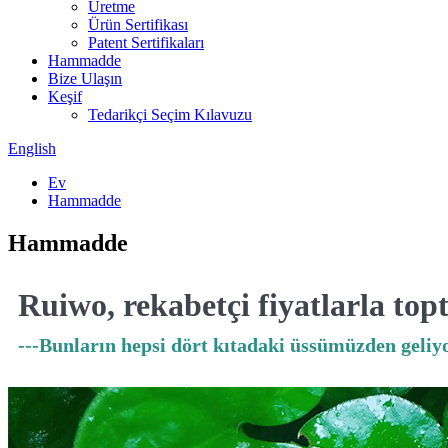
Üretme
Ürün Sertifikası
Patent Sertifikaları
Hammadde
Bize Ulaşın
Keşif
Tedarikçi Seçim Kılavuzu
English
Ev
Hammadde
Hammadde
Ruiwo, rekabetçi fiyatlarla t
---Bunların hepsi dört kıtadaki üssümüzden geliyo