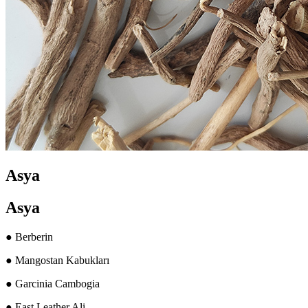
Asya
Asya
● Berberin
● Mangostan Kabukları
● Garcinia Cambogia
● East Leather Ali