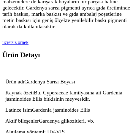
malzemelere de karışarak boyaların bir parçası haline
gelecektir. Gardenya sarısı pigmenti ayrıca gıda üretiminde
tarih baskısı, marka baskısı ve gıda ambalaj poşetlerine
metin baskısı için geniş ölçekte yenilebilir baskı pigmenti
olarak da kullanılacaktır.
ücretsiz örnek
Ürün Detayı
Ürün adı
Gardenya Sarısı Boyası
Kaynak özeti
Bu, Cyperaceae familyasına ait Gardenia
jasminoides Ellis bitkisinin meyvesidir.
Latince isim
Gardenia jasminoides Ellis
Aktif bileşenler
Gardenya glikozitleri, vb.
Algılama yöntemi
: UV-VIS