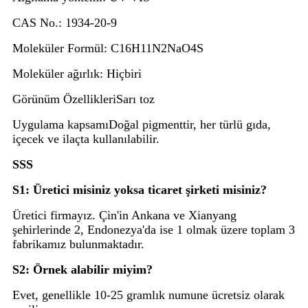
CAS No.
: 1934-20-9
Moleküler Formül
: C16H11N2NaO4S
Moleküler ağırlık
: Hiçbiri
Görünüm Özellikleri
Sarı toz
Uygulama kapsamı
Doğal pigmenttir, her türlü gıda,
içecek ve ilaçta kullanılabilir.
SSS
S1: Üretici misiniz yoksa ticaret şirketi misiniz?
Üretici firmayız. Çin'in Ankana ve Xianyang
şehirlerinde 2, Endonezya'da ise 1 olmak üzere toplam 3
fabrikamız bulunmaktadır.
S2: Örnek alabilir miyim?
Evet, genellikle 10-25 gramlık numune ücretsiz olarak