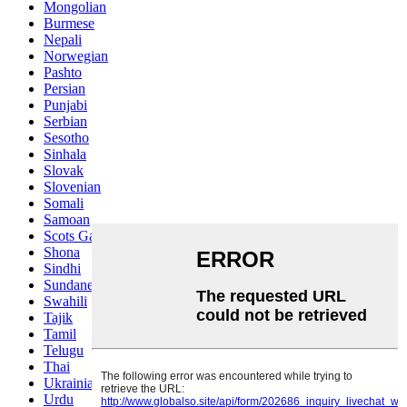
Mongolian
Burmese
Nepali
Norwegian
Pashto
Persian
Punjabi
Serbian
Sesotho
Sinhala
Slovak
Slovenian
Somali
Samoan
Scots Gaelic
Shona
Sindhi
Sundanese
Swahili
Tajik
Tamil
Telugu
Thai
Ukrainian
Urdu