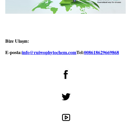
Bize Ulaşın:
E-posta:
info@ruiwophytochem.com
Tel:
008618629669868