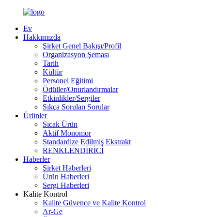
Ev
Hakkımızda
Şirket Genel Bakışı/Profil
Organizasyon Şeması
Tarih
Kültür
Personel Eğitimi
Ödüller/Onurlandırmalar
Etkinlikler/Sergiler
Sıkça Sorulan Sorular
Ürünler
Sıcak Ürün
Aktif Monomor
Standardize Edilmiş Ekstrakt
RENKLENDİRİCİ
Haberler
Şirket Haberleri
Ürün Haberleri
Sergi Haberleri
Kalite Kontrol
Kalite Güvence ve Kalite Kontrol
Ar-Ge