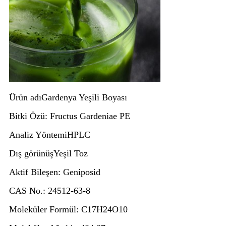
Ürün adı
Gardenya Yeşili Boyası
Bitki Özü
: Fructus Gardeniae PE
Analiz Yöntemi
HPLC
Dış görünüş
Yeşil Toz
Aktif Bileşen
: Geniposid
CAS No.
: 24512-63-8
Moleküler Formül
: C17H24O10