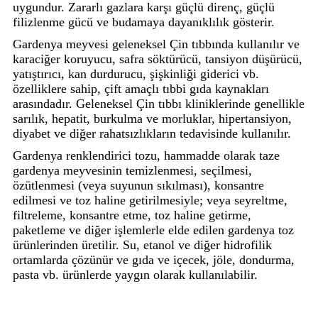
uygundur. Zararlı gazlara karşı güçlü direnç, güçlü
filizlenme gücü ve budamaya dayanıklılık gösterir.
Gardenya meyvesi geleneksel Çin tıbbında kullanılır ve
karaciğer koruyucu, safra söktürücü, tansiyon düşürücü,
yatıştırıcı, kan durdurucu, şişkinliği giderici vb.
özelliklere sahip, çift amaçlı tıbbi gıda kaynakları
arasındadır. Geleneksel Çin tıbbı kliniklerinde genellikle
sarılık, hepatit, burkulma ve morluklar, hipertansiyon,
diyabet ve diğer rahatsızlıkların tedavisinde kullanılır.
Gardenya renklendirici tozu, hammadde olarak taze
gardenya meyvesinin temizlenmesi, seçilmesi,
özütlenmesi (veya suyunun sıkılması), konsantre
edilmesi ve toz haline getirilmesiyle; veya seyreltme,
filtreleme, konsantre etme, toz haline getirme,
paketleme ve diğer işlemlerle elde edilen gardenya toz
ürünlerinden üretilir. Su, etanol ve diğer hidrofilik
ortamlarda çözünür ve gıda ve içecek, jöle, dondurma,
pasta vb. ürünlerde yaygın olarak kullanılabilir.