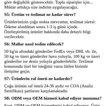
göre değişiklik gösterecektir. Toplu siparişler için...
Miktar arttıkça size indirim uygulayacağız.
S5: Üretim ve teslimat ne kadar sürer?
Ürünlerimizin çoğu stokta mevcuttur, teslimat süresi:
Ödeme alındıktan sonra 1-3 iş günü içinde.
Özelleştirilmiş ürünler hakkında daha detaylı bilgi
verilecektir.
S6: Mallar nasıl teslim edilecek?
50 kg'ın altındaki gönderiler FedEx veya DHL vb. ile,
50 kg ve üzeri gönderiler hava yoluyla, 100 kg ve üzeri
gönderiler ise deniz yoluyla gönderilebilir. Teslimat
konusunda özel bir isteğiniz varsa lütfen bizimle
iletişime geçin.
S7: Ürünlerin raf ömrü ne kadardır?
Çoğu ürünün raf ömrü 24-36 aydır ve COA (Analiz
Sertifikası) şartlarını karşılamaktadır.
S8: ODM veya OEM hizmeti kabul ediyor musunuz?
Evet. ODM ve OEM hizmetlerini kabul ediyoruz. Ürün