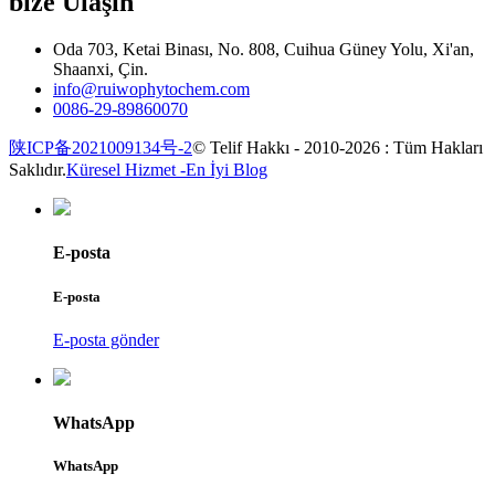
bize Ulaşın
Oda 703, Ketai Binası, No. 808, Cuihua Güney Yolu, Xi'an,
Shaanxi, Çin.
info@ruiwophytochem.com
0086-29-89860070
陕ICP备2021009134号-2
© Telif Hakkı - 2010-2026 : Tüm Hakları
Saklıdır.
Küresel Hizmet -
En İyi Blog
E-posta
E-posta
E-posta gönder
WhatsApp
WhatsApp