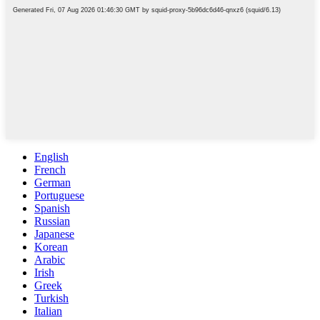
English
French
German
Portuguese
Spanish
Russian
Japanese
Korean
Arabic
Irish
Greek
Turkish
Italian