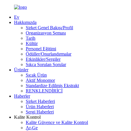
Ev
Hakkımızda
Şirket Genel Bakışı/Profil
Organizasyon Şeması
Tarih
Kültür
Personel Eğitimi
Ödüller/Onurlandırmalar
Etkinlikler/Sergiler
Sıkça Sorulan Sorular
Ürünler
Sıcak Ürün
Aktif Monomor
Standardize Edilmiş Ekstrakt
RENKLENDİRİCİ
Haberler
Şirket Haberleri
Ürün Haberleri
Sergi Haberleri
Kalite Kontrol
Kalite Güvence ve Kalite Kontrol
Ar-Ge