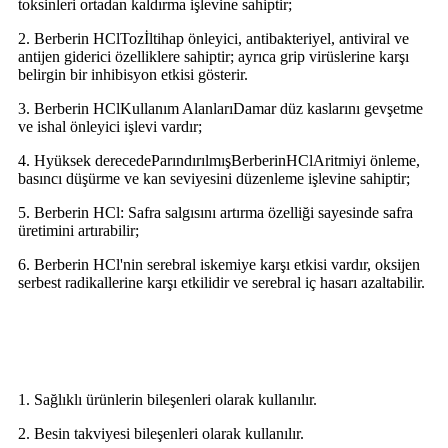
toksinleri ortadan kaldırma işlevine sahiptir;
2. Berberin HCl
Toz
İltihap önleyici, antibakteriyel, antiviral ve
antijen giderici özelliklere sahiptir; ayrıca grip virüslerine karşı
belirgin bir inhibisyon etkisi gösterir.
3. Berberin HCl
Kullanım Alanları
Damar düz kaslarını gevşetme
ve ishal önleyici işlevi vardır;
4.
H
yüksek derecede
P
arındırılmış
B
erberin
HCl
Aritmiyi önleme,
basıncı düşürme ve kan seviyesini düzenleme işlevine sahiptir;
5. Berberin HCl: Safra salgısını artırma özelliği sayesinde safra
üretimini artırabilir;
6. Berberin HCl'nin serebral iskemiye karşı etkisi vardır, oksijen
serbest radikallerine karşı etkilidir ve serebral iç hasarı azaltabilir.
Berberin HCl'nin Uygulanması
1. Sağlıklı ürünlerin bileşenleri olarak kullanılır.
2. Besin takviyesi bileşenleri olarak kullanılır.