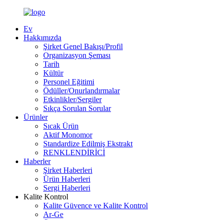
Ev
Hakkımızda
Şirket Genel Bakışı/Profil
Organizasyon Şeması
Tarih
Kültür
Personel Eğitimi
Ödüller/Onurlandırmalar
Etkinlikler/Sergiler
Sıkça Sorulan Sorular
Ürünler
Sıcak Ürün
Aktif Monomor
Standardize Edilmiş Ekstrakt
RENKLENDİRİCİ
Haberler
Şirket Haberleri
Ürün Haberleri
Sergi Haberleri
Kalite Kontrol
Kalite Güvence ve Kalite Kontrol
Ar-Ge