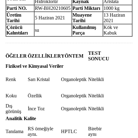
Hidroklorür
Kaynak
Aristata
Parti NO.
RW-BH20210605
Parti Miktarı
1000 kg
Üretim
Muayene
13 Haziran
5 Haziran 2021
Tarihi
Tarihi
2021
Çözücü
Kullanılmış
Kök ve
su
Kalıntıları
Parça
Kabuk
TEST
ÖĞELER
ÖZELLİKLER
YÖNTEM
SONUCU
Fiziksel ve Kimyasal Veriler
Renk
Sarı Kristal
Organoleptik
Nitelikli
Koku
Özellik
Organoleptik
Nitelikli
Dış
İnce Toz
Organoleptik
Nitelikli
görünüş
Analitik Kalite
RS örneğiyle
Birebir
Tanılama
HPTLC
aynı.
aynı