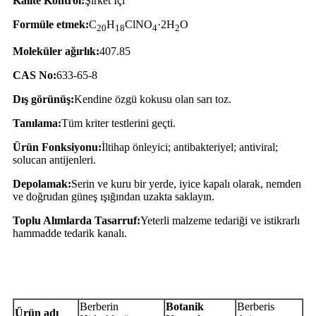
Kalite Kontrol:
Şirket İçi
Formüle etmek:
C
H
ClNO
·2H
O
20
1
8
4
2
Moleküler ağırlık:
407.85
CAS No:
633-65-8
Dış görünüş:
Kendine özgü kokusu olan sarı toz.
Tanılama:
Tüm kriter testlerini geçti.
Ürün Fonksiyonu:
İltihap önleyici; antibakteriyel; antiviral;
solucan antijenleri.
Depolamak:
Serin ve kuru bir yerde, iyice kapalı olarak, nemden
ve doğrudan güneş ışığından uzakta saklayın.
Toplu Alımlarda Tasarruf:
Yeterli malzeme tedariği ve istikrarlı
hammadde tedarik kanalı.
Analiz Sertifikası
Berberin
Botanik
Berberis
Ürün adı