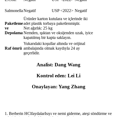
Salmonella
Negatif
USP <2022>
Negatif
Ürünler karton kutulara ve içlerinde iki
Paketleme
adet plastik torbaya paketlenmiştir.
ve
Net ağırlık: 25 kg
Depolama
Nemden, ışıktan ve oksijenden uzak, iyice
kapatılmış bir kapta saklayın.
Yukarıdaki koşullar altında ve orijinal
Raf ömrü
ambalajında ​​olmak kaydıyla 24 ay
geçerlidir.
Analist: Dang Wang
Kontrol eden: Lei Li
Onaylayan: Yang Zhang
Ürün Fonksiyonu
1. Berberin HCl
faydalar
Isıyı ve nemi giderme, ateşi söndürme ve