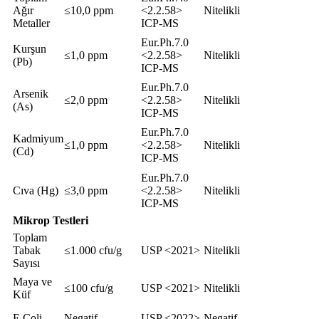
Ağır
≤10,0 ppm
<2.2.58>
Nitelikli
Metaller
ICP-MS
Eur.Ph.7.0
Kurşun
≤1,0 ppm
<2.2.58>
Nitelikli
(Pb)
ICP-MS
Eur.Ph.7.0
Arsenik
≤2,0 ppm
<2.2.58>
Nitelikli
(As)
ICP-MS
Eur.Ph.7.0
Kadmiyum
≤1,0 ppm
<2.2.58>
Nitelikli
(Cd)
ICP-MS
Eur.Ph.7.0
Cıva (Hg)
≤3,0 ppm
<2.2.58>
Nitelikli
ICP-MS
Mikrop Testleri
Toplam
Tabak
≤1.000 cfu/g
USP <2021>
Nitelikli
Sayısı
Maya ve
≤100 cfu/g
USP <2021>
Nitelikli
Küf
E.Coli.
Negatif
USP <2022>
Negatif