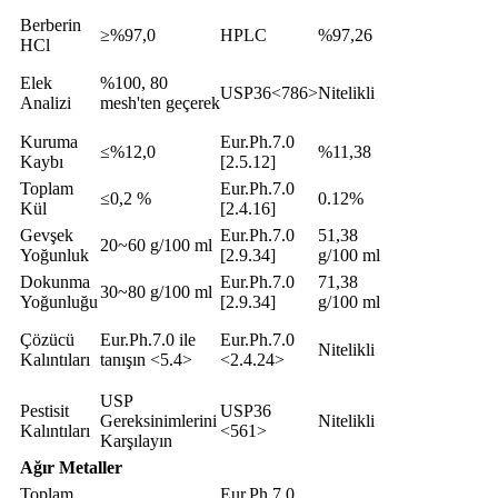
Berberin
≥%97,0
HPLC
%97,26
HCl
Elek
%100, 80
USP36<786>
Nitelikli
Analizi
mesh'ten geçerek
Kuruma
Eur.Ph.7.0
≤%12,0
%11,38
Kaybı
[2.5.12]
Toplam
Eur.Ph.7.0
≤0,2 %
0.12%
Kül
[2.4.16]
Gevşek
Eur.Ph.7.0
51,38
20~60 g/100 ml
Yoğunluk
[2.9.34]
g/100 ml
Dokunma
Eur.Ph.7.0
71,38
30~80 g/100 ml
Yoğunluğu
[2.9.34]
g/100 ml
Çözücü
Eur.Ph.7.0 ile
Eur.Ph.7.0
Nitelikli
Kalıntıları
tanışın <5.4>
<2.4.24>
USP
Pestisit
USP36
Gereksinimlerini
Nitelikli
Kalıntıları
<561>
Karşılayın
Ağır Metaller
Toplam
Eur.Ph.7.0